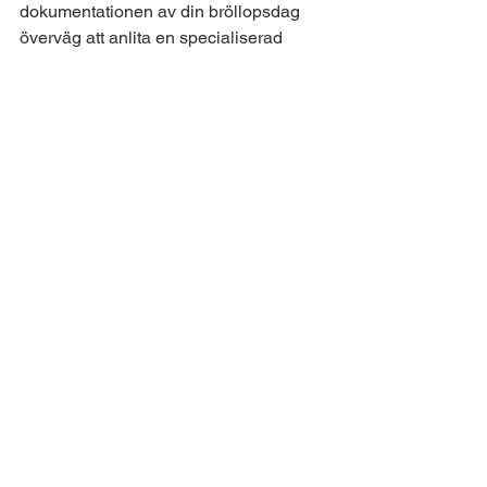
dokumentationen av din bröllopsdag 
överväg att anlita en specialiserad 
fotograf och en dedikerad videograf. 
Även om detta kan ses som en något 
dyrare alternativ, kommer det sannolikt 
att resultera i en överlägsen och mer 
omfattande skildring av ditt 
minnesvärda ögonblick. Att ha två 
specialiserade yrkespersoner som är 
engagerade och fokuserade på sina 
respektive uppgifter kommer att 
säkerställa att varje detalj fångas med 
precision och konstnärlig känsla.
Vi på 
Video House 
Stockholm
Vi på Video house Stockholm står 
stolta över att erbjuda en distinkt 