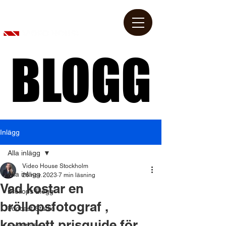
BLOGG
BLOGG
Inlägg
Alla inlägg
Video House Stockholm
Alla inlägg
26 nov. 2023
7 min läsning
Vad kostar en
Bröllops Blogg
bröllopsfotograf ,
Podcast Studio
komplett prisguide för
Fotostudio