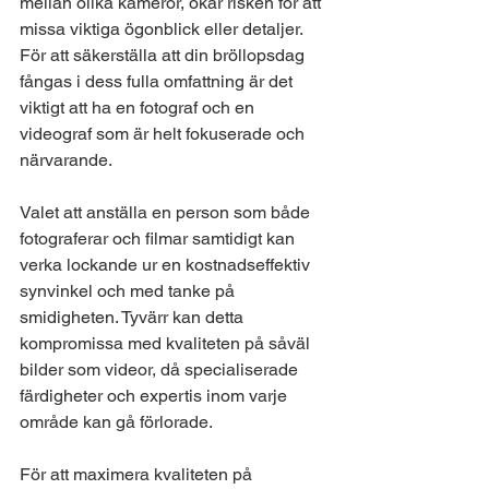
mellan olika kameror, ökar risken för att 
missa viktiga ögonblick eller detaljer. 
För att säkerställa att din bröllopsdag 
fångas i dess fulla omfattning är det 
viktigt att ha en fotograf och en 
videograf som är helt fokuserade och 
närvarande.
Valet att anställa en person som både 
fotograferar och filmar samtidigt kan 
verka lockande ur en kostnadseffektiv 
synvinkel och med tanke på 
smidigheten. Tyvärr kan detta 
kompromissa med kvaliteten på såväl 
bilder som videor, då specialiserade 
färdigheter och expertis inom varje 
område kan gå förlorade.
För att maximera kvaliteten på 