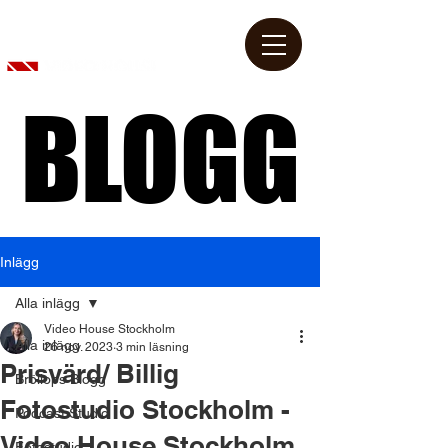
BLOGG
BLOGG
Inlägg
Alla inlägg
Video House Stockholm
Alla inlägg
26 nov. 2023
3 min läsning
Prisvärd/ Billig
Bröllops Blogg
Fotostudio Stockholm -
Podcast Studio
Video House Stockholm
Fotostudio