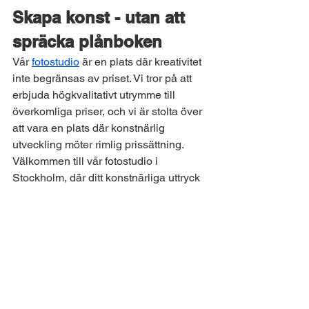
Skapa konst - utan att 
spräcka plånboken
Vår 
fotostudio
 är en plats där kreativitet 
inte begränsas av priset. Vi tror på att 
erbjuda högkvalitativt utrymme till 
överkomliga priser, och vi är stolta över 
att vara en plats där konstnärlig 
utveckling möter rimlig prissättning.
Välkommen till vår fotostudio i 
Stockholm, där ditt konstnärliga uttryck 
möter perfektion till ett rimligt pris. 
Utforska Videohouse Stockholm och ge 
dina kreativa idéer vingar utan att 
tömma plånboken! Vi är inte bara en 
billig fotostudio i Stockholm, utan även 
en av dom mest moderna och 
professionella. 