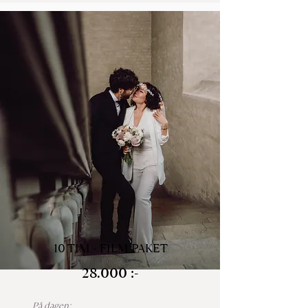
Bröllop Film Paket
- Endast videograf
10 TIM - FILM PAKET
28.000 :-
På dagen: