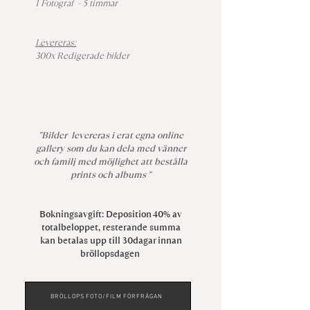
1 Fotograf - 5 timmar
Levereras:
300x Redigerade bilder
"Bilder levereras i erat egna online
gallery som du kan dela med vänner
och familj med möjlighet att beställa
prints och albums "
Bokningsavgift: Deposition 40% av
totalbeloppet, resterande summa
kan betalas upp till 30dagar innan
bröllopsdagen
BRÖLLOPS FOTO/FILM FÖRFRÅGAN