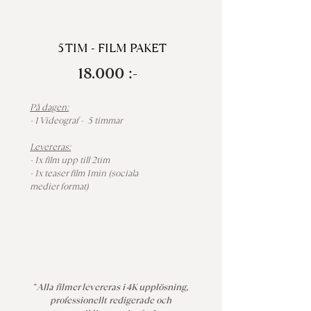
5 TIM - FILM PAKET
18.000 :-
På dagen:
- 1 Videograf - 5 timmar
Levereras:
- 1x film upp till 2tim
- 1x teaser film 1min (sociala
medier format)
" Alla filmer levereras i 4K upplösning,
professionellt redigerade och