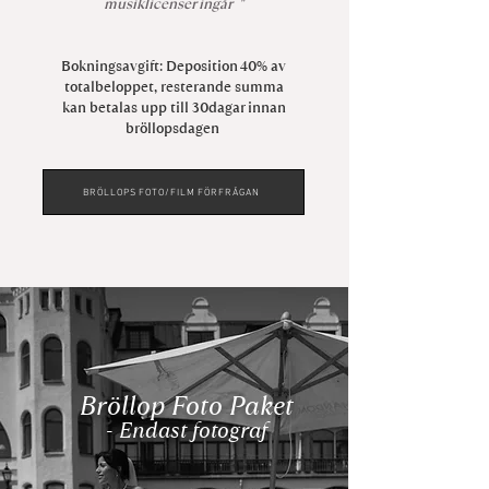
musiklicenser ingår "
Bokningsavgift: Deposition 40% av
totalbeloppet, resterande summa
kan betalas upp till 30dagar innan
bröllopsdagen
BRÖLLOPS FOTO/FILM FÖRFRÅGAN
Bröllop Foto Paket
- Endast fotograf