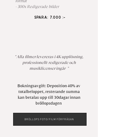
format
- 300x Redigerade bilder
SPARA: 7.000 :-
" Alla filmer levereras i 4K upplösning,
professionellt redigerade och
musiklicenser ingår "
Bokningsavgift: Deposition 40% av
totalbeloppet, resterande summa
kan betalas upp till 30dagar innan
bröllopsdagen
BRÖLLOPS FOTO/FILM FÖRFRÅGAN