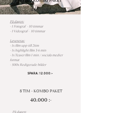
10 TIM - KOMBO PAKET
44.000:-
På dagen:
- 1 Fotograf - 10 timmar
- 1 Videograf - 10 timmar
Levereras:
- 1x film upp till 2tim
- 1x highlight film 3-6 min
- 1x Teaser film 1 min / sociala medier
format
- 500x Redigerade bilder
SPARA: 12.000:-
8 TIM - KOMBO PAKET
40.000 :-
På dagen: