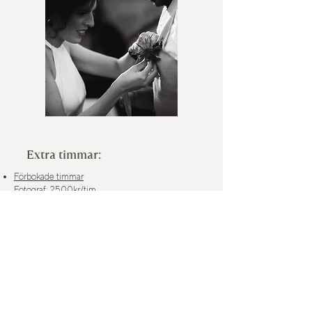
Extra timmar:
Förbokade timmar
Fotograf: 2500kr/tim
Videograf: 2500kr/tim
Tillägg på dagen
Fotograf: 3000kr/ tim
Videograf: 3000kr/ tim
Drönarfotograf:
5000kr/2tim
Gäller endast max 10mil från Stockholm