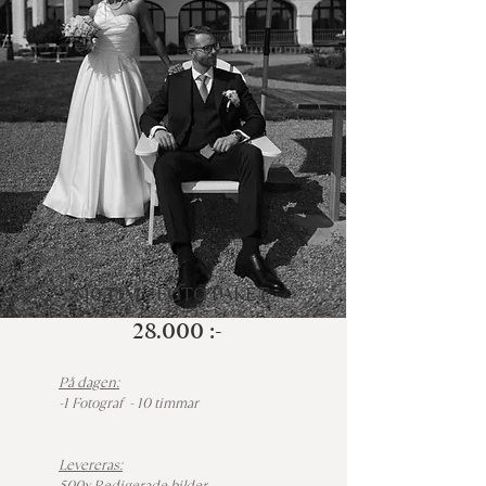
10 TIM - FOTO PAKET
28.000 :-
På dagen:
-1 Fotograf - 10 timmar
Levereras:
500x Redigerade bilder